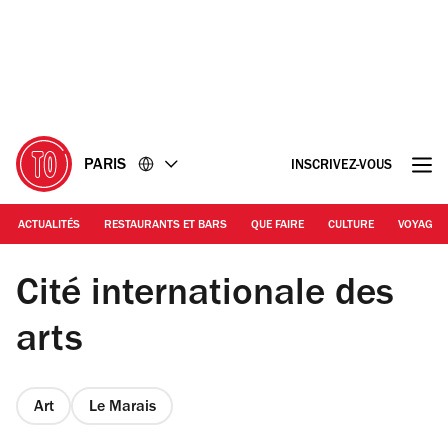
Accéder
Accéder
au
au
contenu
pied
de
page
PARIS
INSCRIVEZ-VOUS
ACTUALITÉS
RESTAURANTS ET BARS
QUE FAIRE
CULTURE
VOYAGE
© Diane Arques
Cité internationale des
arts
Art
Le Marais