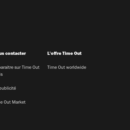
s contacter
L'offre Time Out
araitre sur Time Out
Time Out worldwide
is
publicité
e Out Market