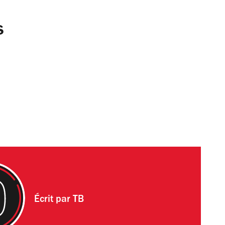
s
Écrit par
TB