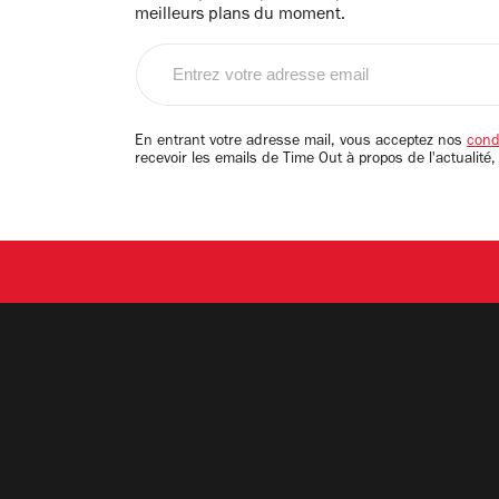
meilleurs plans du moment.
Entrez
votre
adresse
email
En entrant votre adresse mail, vous acceptez nos
condi
recevoir les emails de Time Out à propos de l'actualité,