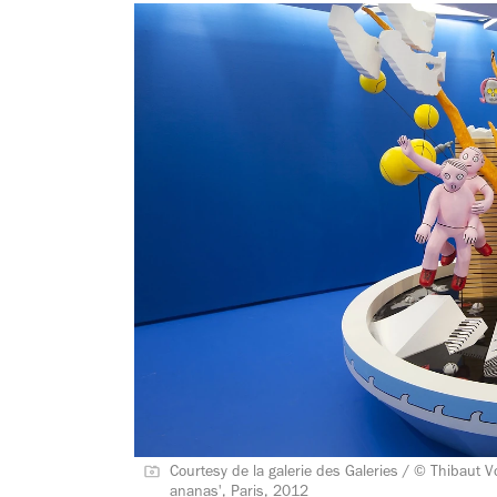
Courtesy de la galerie des Galeries / © Thibaut V
ananas', Paris, 2012