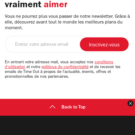
vraiment
aimer
Vous ne pourrez plus vous passer de notre newsletter. Grâce à
elle, découvrez avant tout le monde les meilleurs plans du
moment.
Entrez
votre
adresse
email
En entrant votre adresse mail, vous acceptez nos
conditions
d'utilisation
et notre
politique de confidentialité
et de recevoir les
emails de Time Out à propos de l'actualité, évents, offres et
promotionnelles de nos partenaires.
F
Back to Top