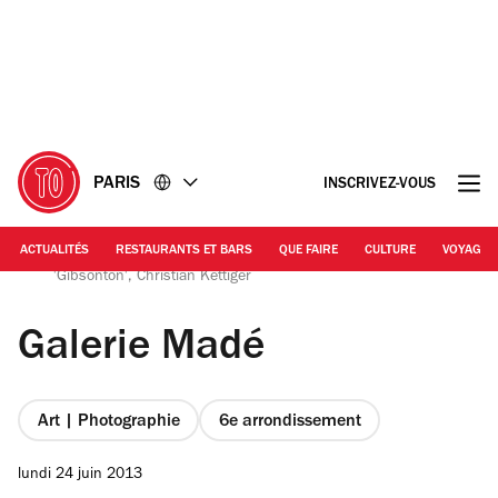
Accéder
Accéder
au
au
contenu
pied
de
page
PARIS
INSCRIVEZ-VOUS
ACTUALITÉS
RESTAURANTS ET BARS
QUE FAIRE
CULTURE
VOYAGE
© Barbara Chossis | La galerie Madé, lors du vernissage de
'Gibsonton', Christian Kettiger
Galerie Madé
Art | Photographie
6e arrondissement
lundi 24 juin 2013