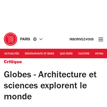
Accéder
Accéder
au
au
contenu
pied
de
page
PARIS
INSCRIVEZ-VOUS
ACTUALITÉS
RESTAURANTS ET BARS
QUE FAIRE
CULTURE
VOYAGE
Critique
Globes - Architecture et
sciences explorent le
monde