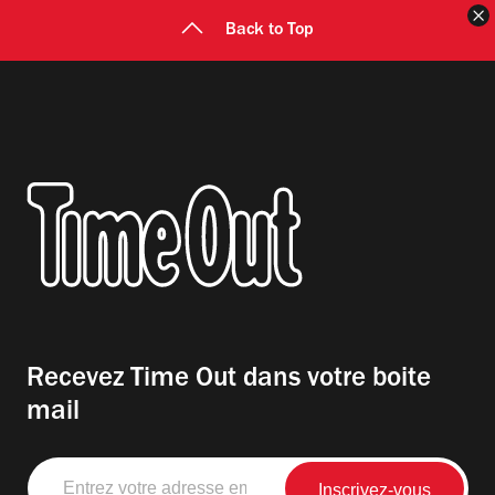
F
Back to Top
Recevez Time Out dans votre boite
mail
Entrez