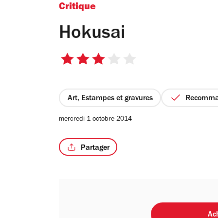
Critique
Hokusai
3
sur
5
étoiles
Art, Estampes et gravures
Recomma
mercredi 1 octobre 2014
Partager
Ach