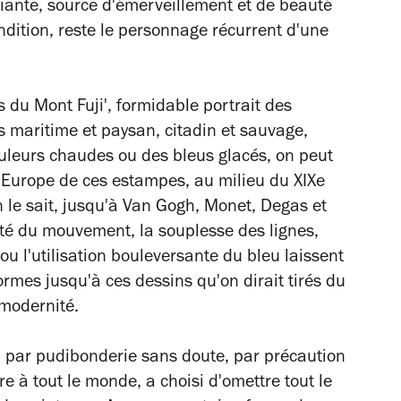
riante, source d'émerveillement et de beauté
dition, reste le personnage récurrent d'une
 du Mont Fuji', formidable portrait des
is maritime et paysan, citadin et sauvage,
uleurs chaudes ou des bleus glacés, on peut
en Europe de ces estampes, au milieu du XIXe
n le sait, jusqu'à Van Gogh, Monet, Degas et
reté du mouvement, la souplesse des lignes,
 ou l'utilisation bouleversante du bleu laissent
formes jusqu'à ces dessins qu'on dirait tirés du
te modernité.
 : par pudibonderie sans doute, par précaution
re à tout le monde, a choisi d'omettre tout le