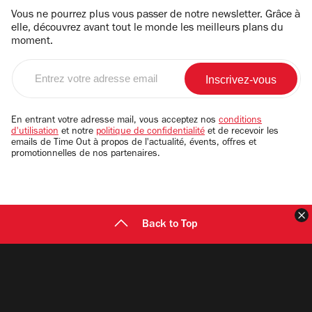
Vous ne pourrez plus vous passer de notre newsletter. Grâce à
elle, découvrez avant tout le monde les meilleurs plans du
moment.
Entrez
votre
adresse
email
En entrant votre adresse mail, vous acceptez nos
conditions
d'utilisation
et notre
politique de confidentialité
et de recevoir les
emails de Time Out à propos de l'actualité, évents, offres et
promotionnelles de nos partenaires.
F
Back to Top