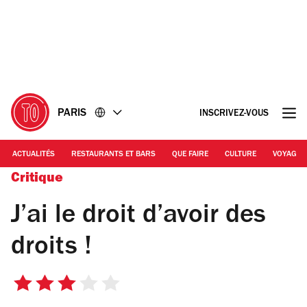
Accéder
Accéder
au
au
contenu
pied
de
page
PARIS
INSCRIVEZ-VOUS
ACTUALITÉS
RESTAURANTS ET BARS
QUE FAIRE
CULTURE
VOYAGE
Critique
J’ai le droit d’avoir des
droits !
3
sur