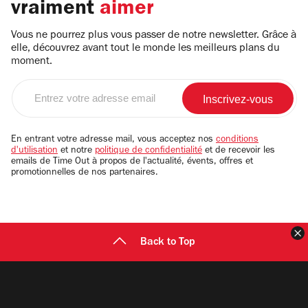
vraiment
aimer
Vous ne pourrez plus vous passer de notre newsletter. Grâce à
elle, découvrez avant tout le monde les meilleurs plans du
moment.
Entrez
votre
adresse
email
En entrant votre adresse mail, vous acceptez nos
conditions
d'utilisation
et notre
politique de confidentialité
et de recevoir les
emails de Time Out à propos de l'actualité, évents, offres et
promotionnelles de nos partenaires.
F
Back to Top