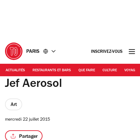
Accéder
Accéder
au
au
contenu
pied
de
page
PARIS
INSCRIVEZ-VOUS
ACTUALITÉS
RESTAURANTS ET BARS
QUE FAIRE
CULTURE
VOYAGE
Jef Aerosol
Art
mercredi 22 juillet 2015
Partager