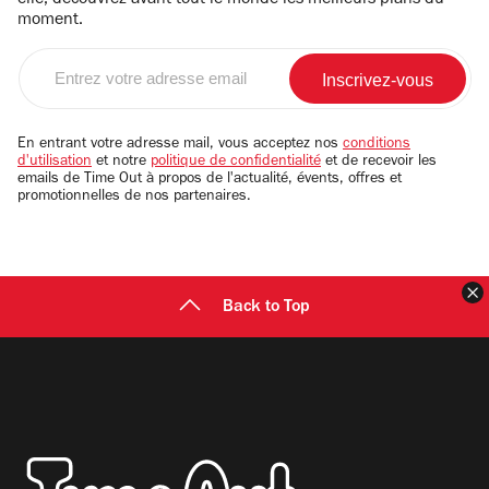
elle, découvrez avant tout le monde les meilleurs plans du
moment.
Entrez
votre
adresse
email
En entrant votre adresse mail, vous acceptez nos
conditions
d'utilisation
et notre
politique de confidentialité
et de recevoir les
emails de Time Out à propos de l'actualité, évents, offres et
promotionnelles de nos partenaires.
F
Back to Top