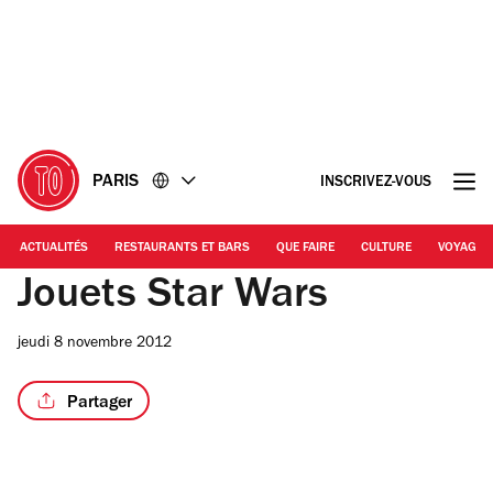
Accéder
Accéder
au
au
contenu
pied
de
page
PARIS
INSCRIVEZ-VOUS
ACTUALITÉS
RESTAURANTS ET BARS
QUE FAIRE
CULTURE
VOYAGE
Jouets Star Wars
jeudi 8 novembre 2012
Partager