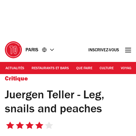
Accéder
Accéder
au
au
contenu
pied
de
page
PARIS
INSCRIVEZ-VOUS
ACTUALITÉS
RESTAURANTS ET BARS
QUE FAIRE
CULTURE
VOYAGE
Critique
Juergen Teller - Leg,
snails and peaches
4
sur