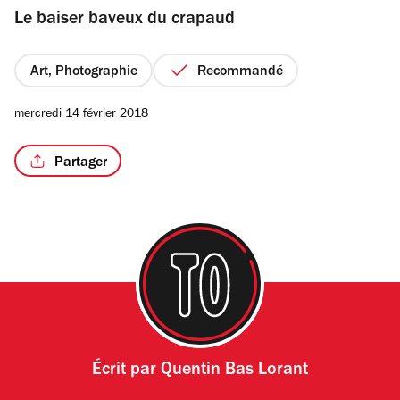
Le baiser baveux du crapaud
5
étoiles
Art, Photographie
Recommandé
mercredi 14 février 2018
Partager
Écrit par
Quentin Bas Lorant