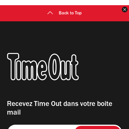
F
Back to Top
Recevez Time Out dans votre boite
mail
Entrez