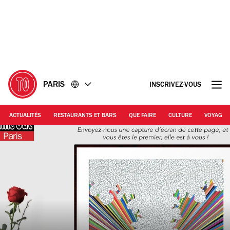
Accéder
Accéder
au
au
contenu
pied
de
page
PARIS
INSCRIVEZ-VOUS
ACTUALITÉS
RESTAURANTS ET BARS
QUE FAIRE
CULTURE
VOYAGE