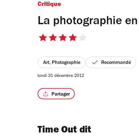
Critique
La photographie en
4
sur
5
étoiles
Art, Photographie
Recommandé
lundi 31 décembre 2012
Partager
Time Out dit