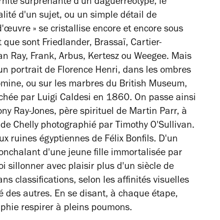
ernité surprenante d'un daguerréotype, le
lité d'un sujet, ou un simple détail de
-d'œuvre » se cristallise encore et encore sous
t que sont Friedlander, Brassaï, Cartier-
Man Ray, Frank, Arbus, Kertesz ou Weegee. Mais
d'un portrait de Florence Henri, dans les ombres
omine, ou sur les marbres du British Museum,
chée par Luigi Caldesi en 1860. On passe ainsi
ony Ray-Jones, père spirituel de Martin Parr, à
de Chelly photographié par Timothy O'Sullivan.
ux ruines égyptiennes de Félix Bonfils. D'un
nonchalant d'une jeune fille immortalisée par
 sillonner avec plaisir plus d'un siècle de
 classifications, selon les affinités visuelles
é des autres. En se disant, à chaque étape,
raphie respirer à pleins poumons.