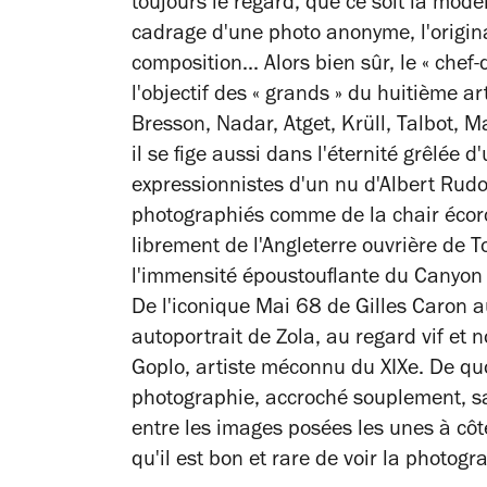
toujours le regard, que ce soit la mod
cadrage d'une photo anonyme, l'origina
composition... Alors bien sûr, le « chef
l'objectif des « grands » du huitième ar
Bresson, Nadar, Atget, Krüll, Talbot, 
il se fige aussi dans l'éternité grêlée 
expressionnistes d'un nu d'Albert Rud
photographiés comme de la chair écor
librement de l'Angleterre ouvrière de T
l'immensité époustouflante du Canyon 
De l'iconique Mai 68 de Gilles Caron a
autoportrait de Zola, au regard vif et 
Goplo, artiste méconnu du XIXe. De quoi
photographie, accroché souplement, sans
entre les images posées les unes à côt
qu'il est bon et rare de voir la photog