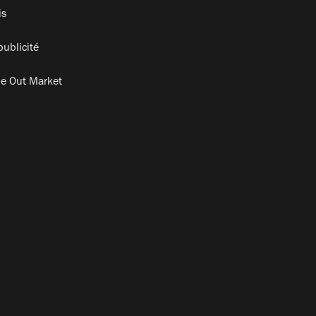
is
publicité
e Out Market