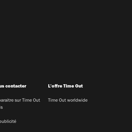
s contacter
L'offre Time Out
araitre sur Time Out
Time Out worldwide
is
publicité