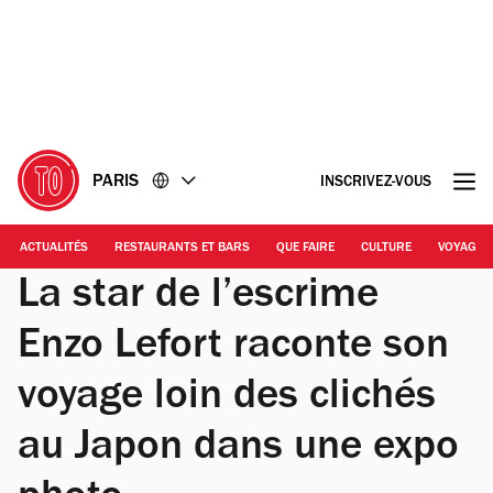
Accéder
Accéder
au
au
contenu
pied
de
page
PARIS
INSCRIVEZ-VOUS
ACTUALITÉS
RESTAURANTS ET BARS
QUE FAIRE
CULTURE
VOYAGE
La star de l’escrime
Enzo Lefort raconte son
voyage loin des clichés
au Japon dans une expo