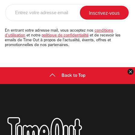
Entrez
votre
adresse
email
En entrant votre adresse mail, vous acceptez nos
conditions
d'utilisation
et notre
politique de confidentialité
et de recevoir les
emails de Time Out à propos de l'actualité, évents, offres et
promotionnelles de nos partenaires.
F
Back to Top