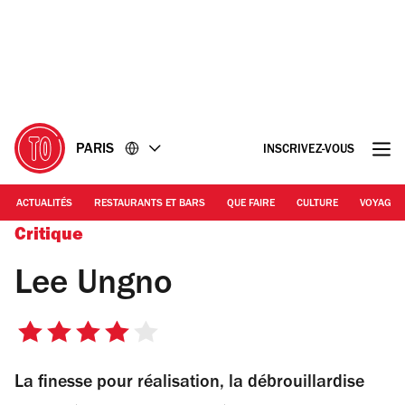
Accéder
Accéder
au
au
contenu
pied
de
page
PARIS
INSCRIVEZ-VOUS
ACTUALITÉS
RESTAURANTS ET BARS
QUE FAIRE
CULTURE
VOYAGE
Critique
Lee Ungno
4
sur
La finesse pour réalisation, la débrouillardise
5
étoiles