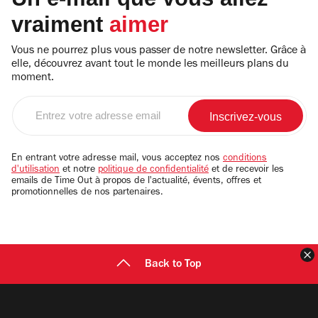
vraiment
aimer
Vous ne pourrez plus vous passer de notre newsletter. Grâce à
elle, découvrez avant tout le monde les meilleurs plans du
moment.
Entrez
votre
adresse
email
En entrant votre adresse mail, vous acceptez nos
conditions
d'utilisation
et notre
politique de confidentialité
et de recevoir les
emails de Time Out à propos de l'actualité, évents, offres et
promotionnelles de nos partenaires.
F
Back to Top