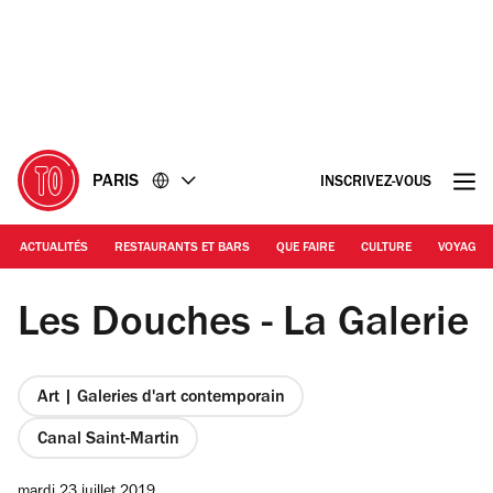
Accéder
Accéder
au
au
contenu
pied
de
page
PARIS
INSCRIVEZ-VOUS
ACTUALITÉS
RESTAURANTS ET BARS
QUE FAIRE
CULTURE
VOYAGE
© Les Douches
Les Douches - La Galerie
Art | Galeries d'art contemporain
Canal Saint-Martin