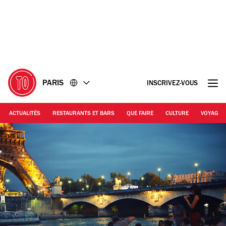
Accéder
Accéder
au
au
contenu
pied
de
page
PARIS
INSCRIVEZ-VOUS
ACTUALITÉS
RESTAURANTS ET BARS
QUE FAIRE
CULTURE
VOYAGE