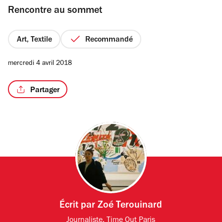
Rencontre au sommet
5
étoiles
Art, Textile
Recommandé
mercredi 4 avril 2018
Partager
Écrit par
Zoé Terouinard
Journaliste, Time Out Paris