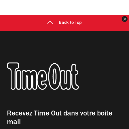
F
Back to Top
Recevez Time Out dans votre boite
mail