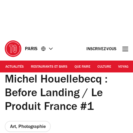
Accéder
Accéder
au
au
contenu
pied
de
page
PARIS
INSCRIVEZ-VOUS
ACTUALITÉS
RESTAURANTS ET BARS
QUE FAIRE
CULTURE
VOYAGE
Michel Houellebecq :
Before Landing / Le
Produit France #1
Art, Photographie