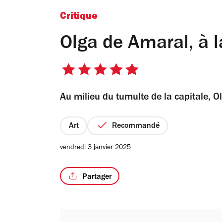
Critique
Olga de Amaral, à l
5
sur
Au milieu du tumulte de la capitale, Ol
5
étoiles
Art
Recommandé
vendredi 3 janvier 2025
Partager