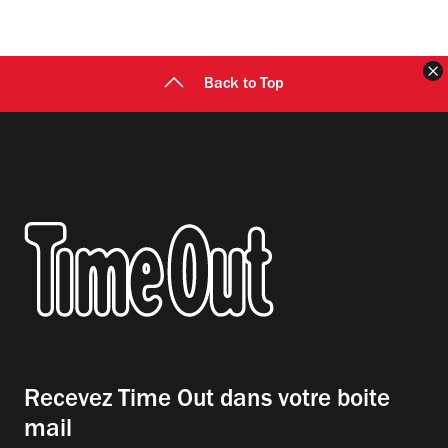
F
Back to Top
Recevez Time Out dans votre boite
mail