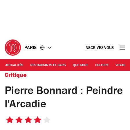
Accéder
Accéder
au
au
contenu
pied
de
page
PARIS
INSCRIVEZ-VOUS
ACTUALITÉS
RESTAURANTS ET BARS
QUE FAIRE
CULTURE
VOYAGE
Critique
Pierre Bonnard : Peindre
l'Arcadie
4
sur