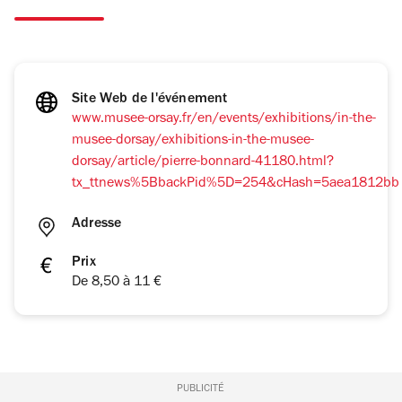
Site Web de l'événement
www.musee-orsay.fr/en/events/exhibitions/in-the-
musee-dorsay/exhibitions-in-the-musee-
dorsay/article/pierre-bonnard-41180.html?
tx_ttnews%5BbackPid%5D=254&cHash=5aea1812bb
Adresse
Prix
De 8,50 à 11 €
PUBLICITÉ