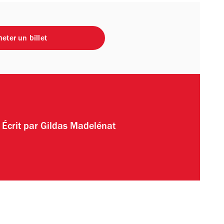
eter un billet
Écrit par
Gildas Madelénat