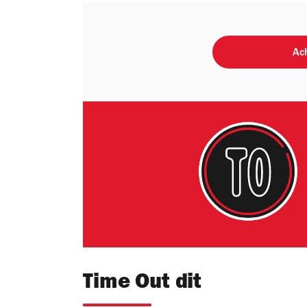
Ach
Time Out dit