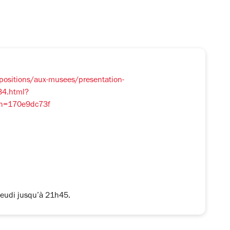
positions/aux-musees/presentation-
534.html?
h=170e9dc73f
jeudi jusqu’à 21h45.