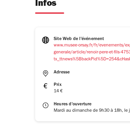
Infos
Site Web de l'événement
www.musee-orsay.fr/fr/evenements/ex
generale/article/renoir-pere-et-fils-47
tx_ttnews%5BbackPid%5D=254&cHas
Adresse
Prix
14 €
Heures d'ouverture
Mardi au dimanche de 9h30 à 18h, le 