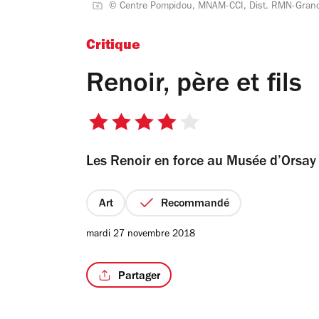
© Centre Pompidou, MNAM-CCI, Dist. RMN-Grand 
Critique
Renoir, père et fils
4
sur
Les Renoir en force au Musée d’Orsay
5
étoiles
Art
Recommandé
mardi 27 novembre 2018
Partager