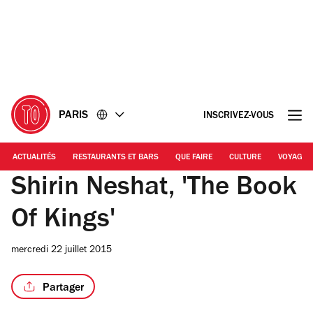
Accéder
Accéder
au
au
contenu
pied
de
page
PARIS
INSCRIVEZ-VOUS
ACTUALITÉS
RESTAURANTS ET BARS
QUE FAIRE
CULTURE
VOYAGE
Shirin Neshat, 'The Book
Of Kings'
mercredi 22 juillet 2015
Partager