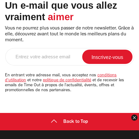
Un e-mail que vous allez
vraiment
aimer
Vous ne pourrez plus vous passer de notre newsletter. Grâce à
elle, découvrez avant tout le monde les meilleurs plans du
moment.
Entrez
votre
adresse
email
En entrant votre adresse mail, vous acceptez nos
conditions
d'utilisation
et notre
politique de confidentialité
et de recevoir les
emails de Time Out à propos de l'actualité, évents, offres et
promotionnelles de nos partenaires.
F
Back to Top