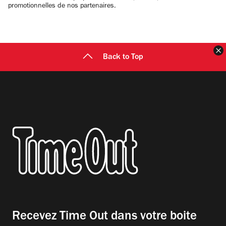
promotionnelles de nos partenaires.
F
Back to Top
Recevez Time Out dans votre boite