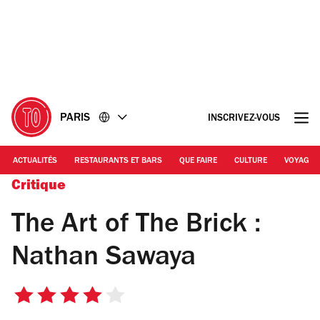
Accéder
Accéder
au
au
contenu
pied
de
page
PARIS
INSCRIVEZ-VOUS
ACTUALITÉS
RESTAURANTS ET BARS
QUE FAIRE
CULTURE
VOYAGE
Critique
The Art of The Brick :
Nathan Sawaya
4
sur