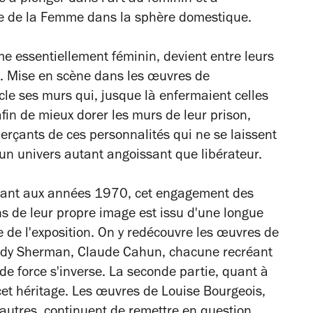
e à plonger dans l'art au féminin et à
ure de la Femme dans la sphère domestique.
me essentiellement féminin, devient entre leurs
n. Mise en scène dans les œuvres de
cle ses murs qui, jusque là enfermaient celles
afin de mieux dorer les murs de leur prison,
 perçants de ces personnalités qui ne se laissent
s un univers autant angoissant que libérateur.
ntant aux années 1970, cet engagement des
s de leur propre image est issu d'une longue
e de l'exposition. On y redécouvre les œuvres de
indy Sherman, Claude Cahun, chacune recréant
e force s'inverse. La seconde partie, quant à
 cet héritage. Les œuvres de Louise Bourgeois,