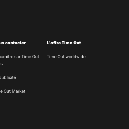
s contacter
L'offre Time Out
araitre sur Time Out
Time Out worldwide
is
publicité
e Out Market