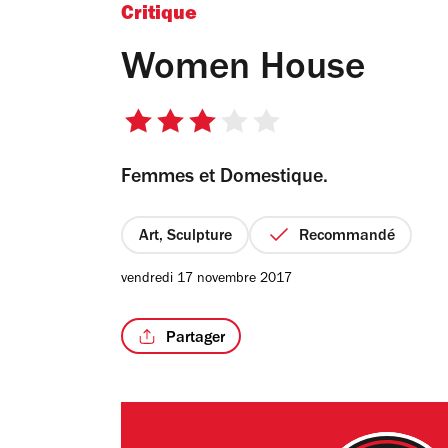
Critique
Women House
3
sur
Femmes et Domestique.
5
étoiles
Art, Sculpture
Recommandé
vendredi 17 novembre 2017
Partager