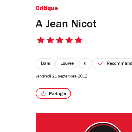
Critique
A Jean Nicot
5
sur
5
étoiles
Bars
Louvre
Recomman
prix
1
vendredi 21 septembre 2012
sur
4
Partager