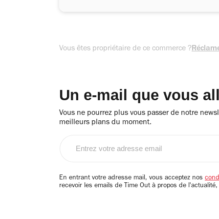
Vous êtes propriétaire de ce commerce ?
Réclame
Un e-mail que vous al
Vous ne pourrez plus vous passer de notre newsle
meilleurs plans du moment.
Entrez
votre
adresse
email
En entrant votre adresse mail, vous acceptez nos
condi
recevoir les emails de Time Out à propos de l'actualité,