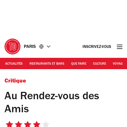
Accéder
Accéder
au
au
contenu
pied
de
page
PARIS
INSCRIVEZ-VOUS
ACTUALITÉS
RESTAURANTS ET BARS
QUE FAIRE
CULTURE
VOYAGE
© C.G.
Critique
Au Rendez-vous des
Amis
4