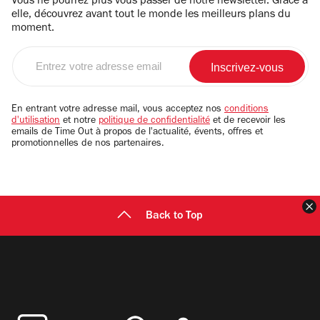
Vous ne pourrez plus vous passer de notre newsletter. Grâce à
elle, découvrez avant tout le monde les meilleurs plans du
moment.
Entrez
votre
adresse
email
En entrant votre adresse mail, vous acceptez nos
conditions
d'utilisation
et notre
politique de confidentialité
et de recevoir les
emails de Time Out à propos de l'actualité, évents, offres et
promotionnelles de nos partenaires.
F
Back to Top