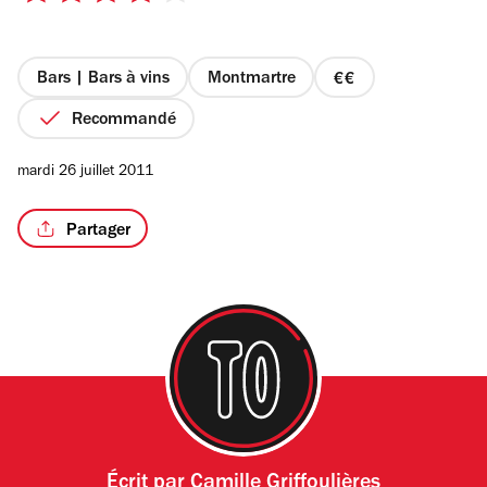
sur
5
étoiles
Bars | Bars à vins
Montmartre
prix
2
Recommandé
sur
4
mardi 26 juillet 2011
Partager
Écrit par
Camille Griffoulières