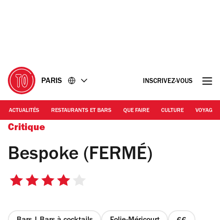
Accéder
Accéder
au
au
contenu
pied
de
page
PARIS
INSCRIVEZ-VOUS
ACTUALITÉS
RESTAURANTS ET BARS
QUE FAIRE
CULTURE
VOYAGE
Critique
Bespoke (FERMÉ)
4
sur
5
étoiles