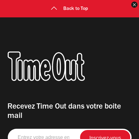
F
Back to Top
Recevez Time Out dans votre boite
mail
Entrez