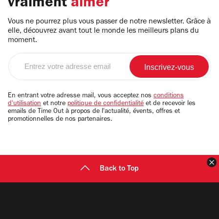
vraiment
aimer
Vous ne pourrez plus vous passer de notre newsletter. Grâce à
elle, découvrez avant tout le monde les meilleurs plans du
moment.
Entrez
votre
adresse
email
En entrant votre adresse mail, vous acceptez nos
conditions
d'utilisation
et notre
politique de confidentialité
et de recevoir les
emails de Time Out à propos de l'actualité, évents, offres et
promotionnelles de nos partenaires.
F
Back to Top