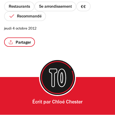
5
étoiles
Restaurants
5e arrondissement
prix
2
Recommandé
sur
4
jeudi 4 octobre 2012
Partager
Écrit par
Chloé Chester