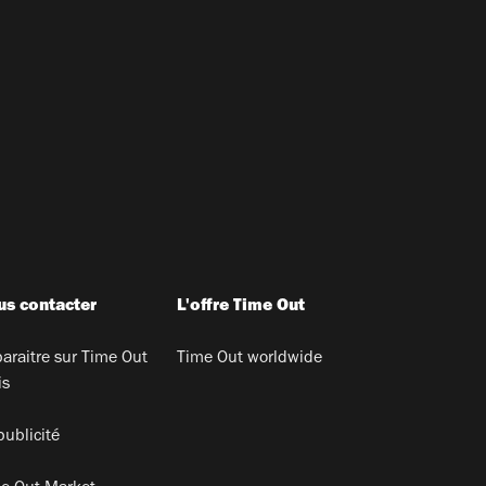
s contacter
L'offre Time Out
araitre sur Time Out
Time Out worldwide
is
publicité