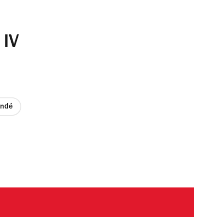
 IV
ndé