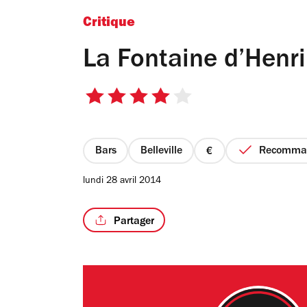
Critique
La Fontaine d’Henri
4
sur
5
étoiles
Bars
Belleville
Recomma
prix
1
lundi 28 avril 2014
sur
4
Partager