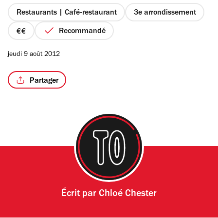
5
étoiles
Restaurants | Café-restaurant
3e arrondissement
Recommandé
prix
2
jeudi 9 août 2012
sur
4
Partager
Écrit par
Chloé Chester