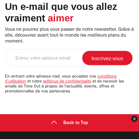
Un e-mail que vous allez
vraiment
aimer
Vous ne pourrez plus vous passer de notre newsletter. Grâce à
elle, découvrez avant tout le monde les meilleurs plans du
moment.
Entrez
votre
adresse
email
En entrant votre adresse mail, vous acceptez nos
conditions
d'utilisation
et notre
politique de confidentialité
et de recevoir les
emails de Time Out à propos de l'actualité, évents, offres et
promotionnelles de nos partenaires.
F
Back to Top