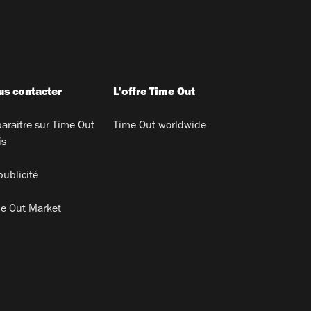
s contacter
L'offre Time Out
araitre sur Time Out
Time Out worldwide
is
publicité
e Out Market