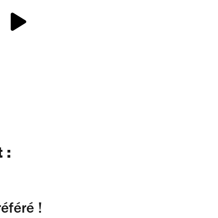
 :
éféré !