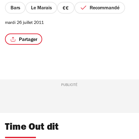
5
étoiles
Bars
Le Marais
Recommandé
prix
2
mardi 26 juillet 2011
sur
4
Partager
PUBLICITÉ
Time Out dit