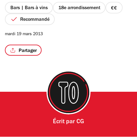
5
étoiles
Bars | Bars à vins
18e arrondissement
prix
2
Recommandé
sur
4
mardi 19 mars 2013
Partager
Écrit par
CG