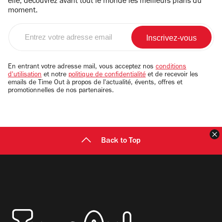
elle, découvrez avant tout le monde les meilleurs plans du
moment.
Entrez
votre
adresse
email
En entrant votre adresse mail, vous acceptez nos
conditions
d'utilisation
et notre
politique de confidentialité
et de recevoir les
emails de Time Out à propos de l'actualité, évents, offres et
promotionnelles de nos partenaires.
F
Back to Top