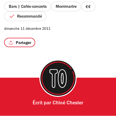
5
étoiles
Bars | Cafés-concerts
Montmartre
prix
2
Recommandé
sur
4
dimanche 11 décembre 2011
Partager
Écrit par
Chloé Chester