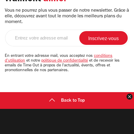
Vous ne pourrez plus vous passer de notre newsletter. Grâce à
elle, découvrez avant tout le monde les meilleurs plans du
moment.
Entrez
votre
adresse
email
En entrant votre adresse mail, vous acceptez nos
conditions
d'utilisation
et notre
politique de confidentialité
et de recevoir les
emails de Time Out à propos de l'actualité, évents, offres et
promotionnelles de nos partenaires.
F
Back to Top