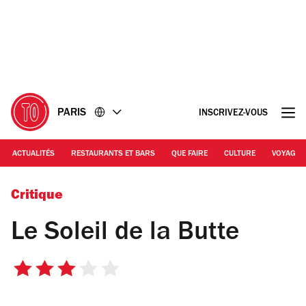
Accéder
Accéder
au
au
contenu
pied
de
page
PARIS
INSCRIVEZ-VOUS
ACTUALITÉS
RESTAURANTS ET BARS
QUE FAIRE
CULTURE
VOYAGE
© Chloé Chester
Critique
Le Soleil de la Butte
3
sur