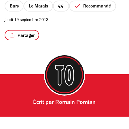
étoiles
Bars
Le Marais
Recommandé
prix
2
jeudi 19 septembre 2013
sur
4
/3
Partager
Écrit par
Romain Pomian