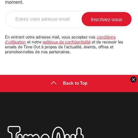
moment.
Entrez
votre
adresse
email
En entrant votre adresse mail, vous acceptez nos
conditions
d'utilisation
et notre
politique de confidentialité
et de recevoir les
emails de Time Out à propos de l'actualité, évents, offres et
promotionnelles de nos partenaires.
F
Back to Top