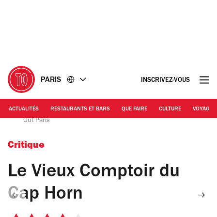
Accéder
Accéder
au
au
contenu
pied
de
page
PARIS
INSCRIVEZ-VOUS
ACTUALITÉS
RESTAURANTS ET BARS
QUE FAIRE
CULTURE
VOYAGE
Le Vieux comptoir du Cap Horn / © C. Griffoulières - Time
Out Paris
Critique
Le Vieux Comptoir du
Cap Horn