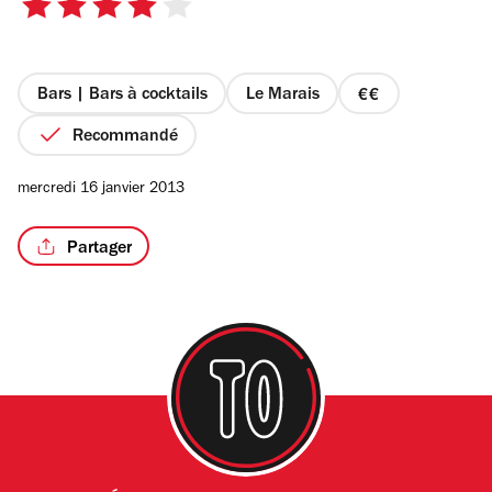
4
sur
5
étoiles
Bars | Bars à cocktails
Le Marais
prix
/3
2
Recommandé
sur
4
mercredi 16 janvier 2013
Partager