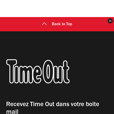
F
Back to Top
Recevez Time Out dans votre boite
mail