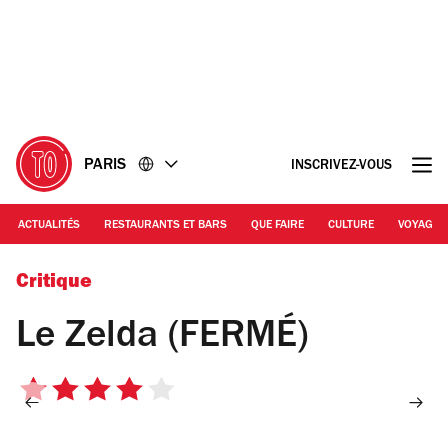
Accéder
Accéder
au
au
contenu
pied
de
page
PARIS
INSCRIVEZ-VOUS
ACTUALITÉS
RESTAURANTS ET BARS
QUE FAIRE
CULTURE
VOYAGE
Le Zelda / © C. Griffoulières - Time Out Paris
Critique
Le Zelda (FERMÉ)
4
sur
5