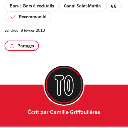
étoiles
Bars | Bars à cocktails
Canal Saint-Martin
prix
2
Recommandé
sur
4
/2
vendredi 8 février 2013
Partager
Écrit par
Camille Griffoulières