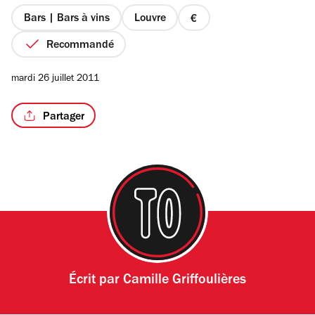
5
étoiles
Bars | Bars à vins
Louvre
prix
1
Recommandé
sur
4
mardi 26 juillet 2011
Partager
Écrit par
Camille Griffoulières