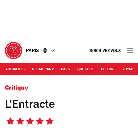
Accéder
Accéder
au
au
contenu
pied
de
page
PARIS
INSCRIVEZ-VOUS
ACTUALITÉS
RESTAURANTS ET BARS
QUE FAIRE
CULTURE
VOYAGE
©Emmanuel Chirache | L'Entr'acte
Critique
L'Entracte
5
sur