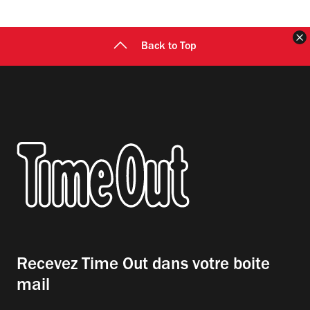
F
Back to Top
Recevez Time Out dans votre boite
mail