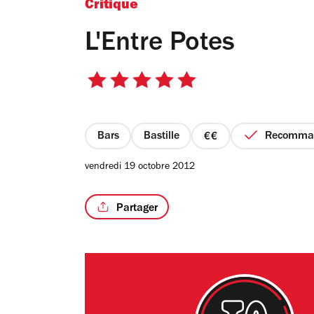
Critique
L'Entre Potes
5
sur
5
étoiles
Bars
Bastille
Recomma
prix
2
vendredi 19 octobre 2012
sur
4
Partager