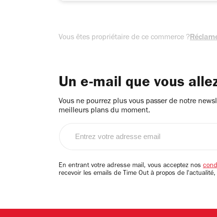
Vous êtes propriétaire de ce commerce ?
Réclame
Un e-mail que vous alle
Vous ne pourrez plus vous passer de notre newsle
meilleurs plans du moment.
Entrez
votre
adresse
email
En entrant votre adresse mail, vous acceptez nos
condi
recevoir les emails de Time Out à propos de l'actualité,