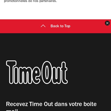
promotionnelles de nos partenaires.
F
Back to Top
Recevez Time Out dans votre boite