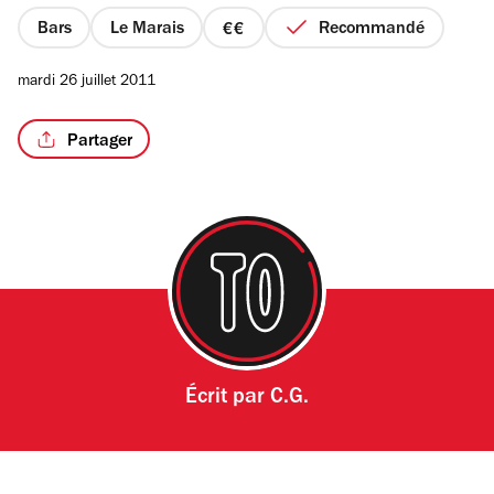
5
étoiles
Bars
Le Marais
Recommandé
prix
2
mardi 26 juillet 2011
sur
4
Partager
Écrit par
C.G.