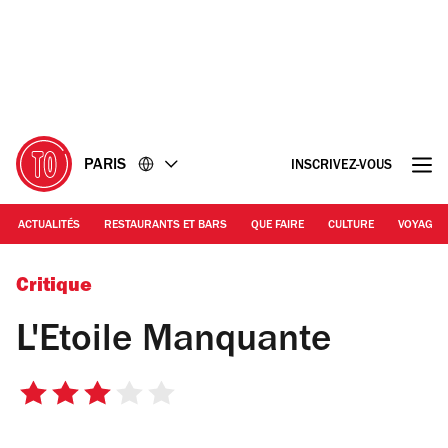
Accéder
Accéder
au
au
contenu
pied
de
page
PARIS
INSCRIVEZ-VOUS
ACTUALITÉS
RESTAURANTS ET BARS
QUE FAIRE
CULTURE
VOYAGE
(c) Tania Brimson / Time Out | L'Etoile manquante
Critique
L'Etoile Manquante
3
sur