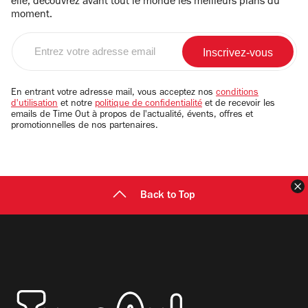
elle, découvrez avant tout le monde les meilleurs plans du
moment.
Entrez
votre
adresse
email
En entrant votre adresse mail, vous acceptez nos
conditions
d'utilisation
et notre
politique de confidentialité
et de recevoir les
emails de Time Out à propos de l'actualité, évents, offres et
promotionnelles de nos partenaires.
F
Back to Top