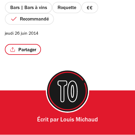
5
étoiles
Bars | Bars à vins
Roquette
prix
2
Recommandé
sur
4
jeudi 26 juin 2014
Partager
Écrit par
Louis Michaud