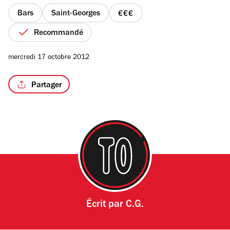
5
étoiles
Bars
Saint-Georges
prix
3
Recommandé
sur
4
mercredi 17 octobre 2012
Partager
Écrit par
C.G.