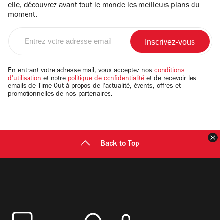
elle, découvrez avant tout le monde les meilleurs plans du
moment.
Entrez
votre
adresse
email
En entrant votre adresse mail, vous acceptez nos
conditions
d'utilisation
et notre
politique de confidentialité
et de recevoir les
emails de Time Out à propos de l'actualité, évents, offres et
promotionnelles de nos partenaires.
F
Back to Top