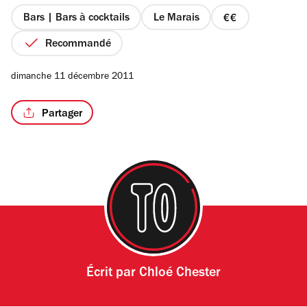
5
étoiles
Bars | Bars à cocktails
Le Marais
prix
2
Recommandé
sur
4
dimanche 11 décembre 2011
Partager
Écrit par
Chloé Chester