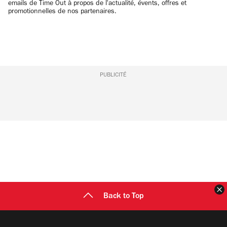
emails de Time Out à propos de l'actualité, évents, offres et
promotionnelles de nos partenaires.
PUBLICITÉ
F
Back to Top