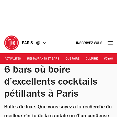
Accéder
Accéder
au
au
contenu
pied
de
page
PARIS
INSCRIVEZ-VOUS
ACTUALITÉS
RESTAURANTS ET BARS
QUE FAIRE
CULTURE
VOYAGE
6 bars où boire
d’excellents cocktails
pétillants à Paris
Bulles de luxe. Que vous soyez à la recherche du
meilleur gin-to de la capitale ou d’un condensé