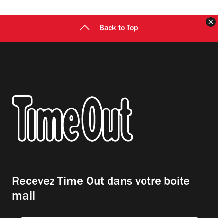
F
Back to Top
Recevez Time Out dans votre boite
mail