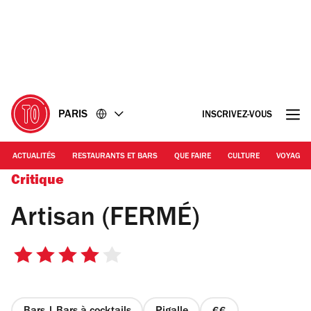
Accéder
Accéder
au
au
contenu
pied
de
page
PARIS
INSCRIVEZ-VOUS
ACTUALITÉS
RESTAURANTS ET BARS
QUE FAIRE
CULTURE
VOYAGE
Critique
Artisan (FERMÉ)
4
sur
5
étoiles