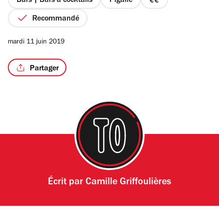
Bars | Bars à cocktails
Pigalle
prix
2
Recommandé
sur
4
mardi 11 juin 2019
Partager
Écrit par
Camille Griffoulières