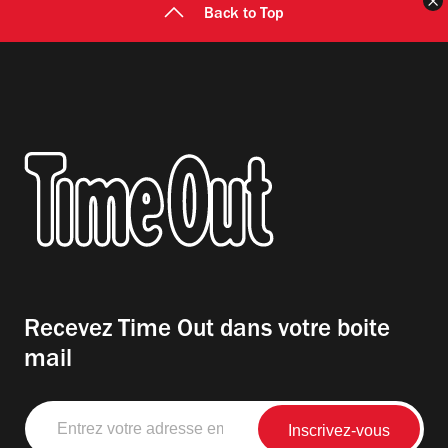
F
Back to Top
Recevez Time Out dans votre boite
mail
Entrez
votre