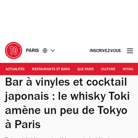
Accéder
Accéder
au
au
contenu
pied
de
page
PARIS
INSCRIVEZ-VOUS
ACTUALITÉS
RESTAURANTS ET BARS
QUE FAIRE
CULTURE
VOYAGE
Bar à vinyles et cocktail
japonais : le whisky Toki
amène un peu de Tokyo
à Paris