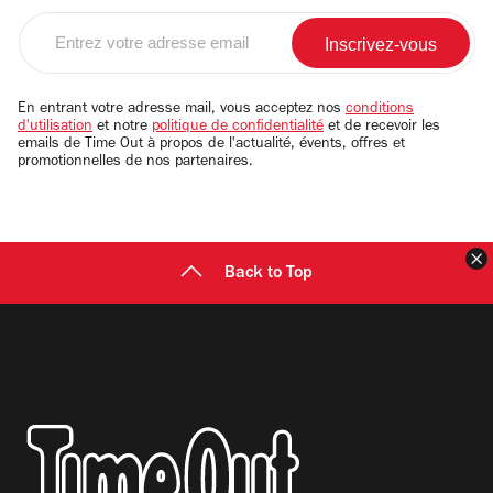
Entrez
votre
adresse
email
En entrant votre adresse mail, vous acceptez nos
conditions
d'utilisation
et notre
politique de confidentialité
et de recevoir les
emails de Time Out à propos de l'actualité, évents, offres et
promotionnelles de nos partenaires.
F
Back to Top