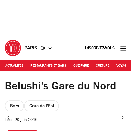
Accéder
Accéder
au
au
contenu
pied
de
page
PARIS
INSCRIVEZ-VOUS
ACTUALITÉS
RESTAURANTS ET BARS
QUE FAIRE
CULTURE
VOYAGE
Belushi's Gare du Nord
Bars
Gare de l'Est
lundi 20 juin 2016