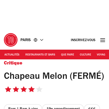
Accéder
Accéder
au
au
contenu
pied
de
page
PARIS
INSCRIVEZ-VOUS
ACTUALITÉS
RESTAURANTS ET BARS
QUE FAIRE
CULTURE
VOYAGE
Critique
Chapeau Melon (FERMÉ)
4
sur
5
étoiles