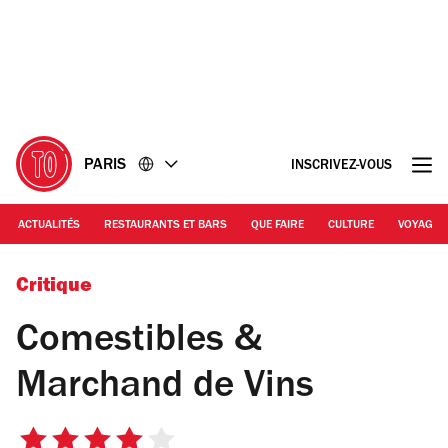
Accéder
Accéder
au
au
contenu
pied
de
page
PARIS
INSCRIVEZ-VOUS
ACTUALITÉS
RESTAURANTS ET BARS
QUE FAIRE
CULTURE
VOYAGE
DR / © Comestibles & Marchand de Vins
Critique
Comestibles &
Marchand de Vins
4