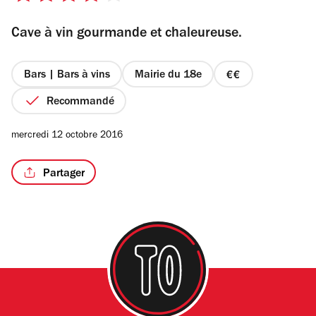
sur
Cave à vin gourmande et chaleureuse.
5
étoiles
Bars | Bars à vins
Mairie du 18e
prix
2
Recommandé
sur
4
mercredi 12 octobre 2016
Partager