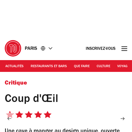
Accéder
Accéder
au
au
contenu
pied
de
page
PARIS
INSCRIVEZ-VOUS
ACTUALITÉS
RESTAURANTS ET BARS
QUE FAIRE
CULTURE
VOYAGE
© Divinemenciel
Critique
Coup d'Œil
5
sur
Une cave à manger au design unique, ouverte
5