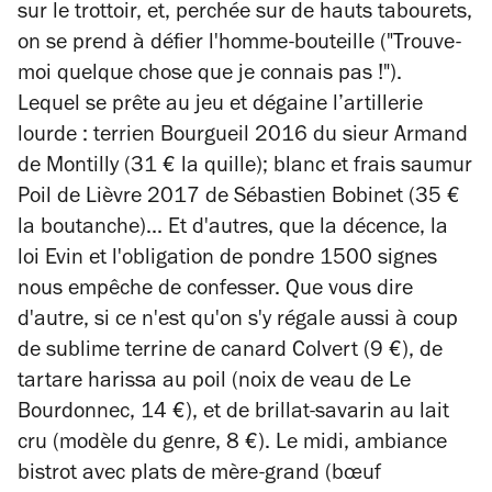
sur le trottoir, et, perchée sur de hauts tabourets,
on se prend à défier l'homme-bouteille ("Trouve-
moi quelque chose que je connais pas !").
Lequel
se prête au jeu et dégaine l’artillerie
lourde : terrien
Bourgueil 2016 du sieur Armand
de Montilly (31 € la quille); b
lanc et frais saumur
Poil de Lièvre 2017 de Sébastien Bobinet (35 €
la boutanche)... Et d'autres, que la décence, la
loi Evin et l'obligation de pondre 1500 signes
nous empêche de confesser. Que vous dire
d'autre, si ce n'est qu'on s'y régale aussi à coup
de sublime
terrine de canard Colvert
(9 €), de
tartare harissa au poil (noix de veau de Le
Bourdonnec, 14 €), et de brillat-savarin au lait
cru (modèle du genre, 8 €). L
e midi, ambiance
bistrot avec plats de mère-grand (bœuf