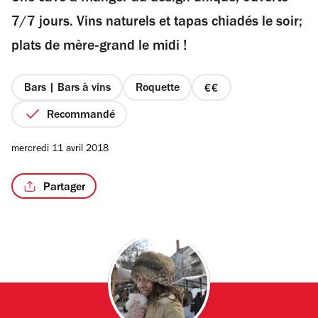
étoiles
7/7 jours. Vins naturels et tapas chiadés le soir;
plats de mère-grand le midi !
/4
Bars | Bars à vins
Roquette
prix
2
Recommandé
sur
4
mercredi 11 avril 2018
Partager